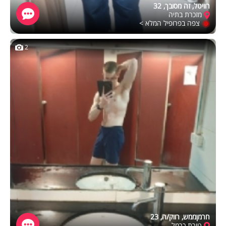
רוויטל, זה מסובך, 32
מזכרת בתיה
צפה בפרופיל המלא >
2
חרמןממש, רווק/ה, 23
טירת כרמל