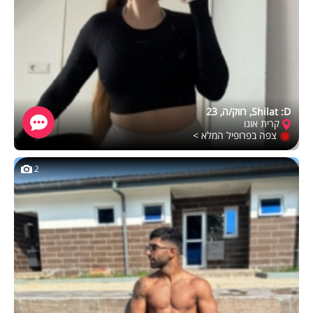
Shilat :D, רווק/ה, 23
קרית אונו
צפה בפרופיל המלא >
2