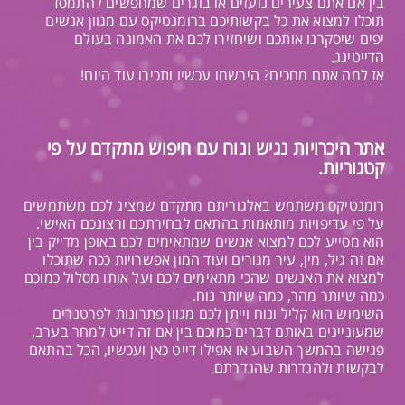
בין אם אתם צעירים נועזים או בוגרים שמחפשים להתמסד
תוכלו למצוא את כל בקשותיכם ברומנטיקס עם מגוון אנשים
יפים שיסקרנו אותכם ושיחזירו לכם את האמונה בעולם
הדייטינג.
אז למה אתם מחכים? הירשמו עכשיו ותכירו עוד היום!
אתר היכרויות נגיש ונוח עם חיפוש מתקדם על פי
קטגוריות.
רומנטיקס משתמש באלגוריתם מתקדם שמציג לכם משתמשים
על פי עדיפויות מותאמות בהתאם לבחירתכם ורצונכם האישי.
הוא מסייע לכם למצוא אנשים שמתאימים לכם באופן מדייק בין
אם זה גיל, מין, עיר מגורים ועוד המון אפשרויות ככה שתוכלו
למצוא את האנשים שהכי מתאימים לכם ועל אותו מסלול כמוכם
כמה שיותר מהר, כמה שיותר נוח.
השימוש הוא קליל ונוח וייתן לכם מגוון פתרונות לפרטנרים
שמעוניינים באותם דברים כמוכם בין אם זה דייט למחר בערב,
פגישה בהמשך השבוע או אפילו דייט כאן ועכשיו, הכל בהתאם
לבקשות ולהגדרות שהגדרתם.