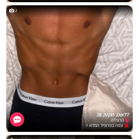
2
Dor77, רווק/ה, 28
הרצליה
צפה בפרופיל המלא >