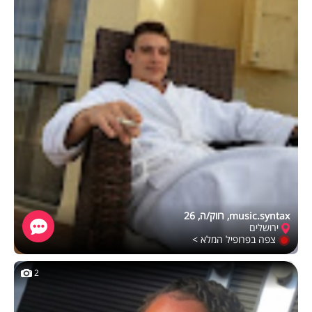
music.syntax, רווק/ה, 26
ירושלים
צפה בפרופיל המלא >
2