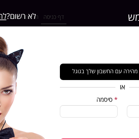
ש
לא רשום?
לח
דף כניסה
הרשמה לאתר
ער
מהירה עם החשבון שלך בגוגל
או
ר רומנטיקס
*
סיסמה
 מכירים
רנית