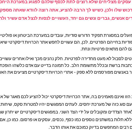
שי עסקים מצליחים שלא רוצים לתת לכסף שלהם לפגוע במערכת היחס
רכוש שלו ולכן, כשיש לך הרבה להציע, אתה רוצה לוודא שאתה מספק
 אנשים, גברים ונשים גם יחד, העשויים לנסות לנצל אדם עשיר ולהיו
עלים במסגרת תפקיד הדורש סודיות, עובדים במערכת הביטחון או פוליטיק
ודיות בחייהם הפרטיים. לכן, הם עשויים לחפש אתר הכרויות דיסקרטי שי
ם להם מתאים פרטיות ונחת.
טים לסבול לא מעט מחדירה לפרטיות. חלק נהנים מכך ואילו אחרים עשויים
בות ברשת ובכלל מתשומת הלב. כל תמונה בדייט עם אדם כלשהו הופכת מ
 באנשים מפורסמים ללא ספק – אתרי הכרויות דיסקרטיים מציעים את האו
הזו ואינם מאמינים בה, אתר הכרויות דיסקרטי יכול להציע לכם מאגר של 
עם סוג כזה של מערכת יחסים. לעתים המפגשים יהיו למטרות סקס, שיחות, 
אחד הצדדים ומקובלים על ידי הצד השני. במפגשים דיסקרטיים יש יתרון שב
ללא תלות במשתנים נוספים כמו כסף, נכסים, עסקים או פרסום. כמו כן, אם 
ים רבים המחפשים בדיוק כמוכם את אותו הדבר.