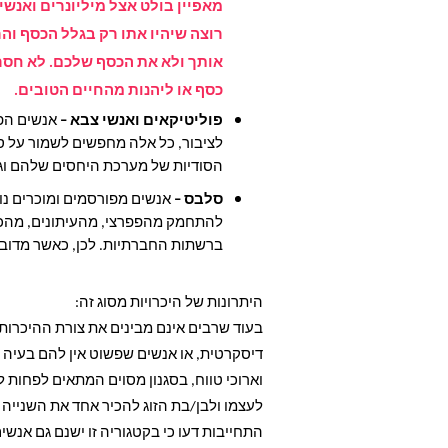
מאפיין בולט אצל מיליונרים ואנ
רוצה שיהיו אתו רק בגלל הכסף וה
אותך ולא את הכסף שלכם. לא חסרים
כסף או ליהנות מהחיים הטובים.
פוליטיקאים ואנשי צבא –
אנשים הפו
לציבור, כל אלה מחפשים לשמור על ס
הסודיות של מערכת היחסים שלהם וג
סלבס –
אנשים מפורסמים ומוכרים נו
להתחמק מהפפרצי, מהעיתונים, מהכת
ברשתות החברתיות. לכן, כאשר מדובר
היתרונות של היכרויות מסוג זה:
בעוד שרבים אינם מבינים את צורת ההיכרות 
דיסקרטית, או אנשים שפשוט אין להם בעיה 
וארוכי טווח, בסגנון מסוים המתאים לפחות ל
לעצמו ולבן/בת הזוג להכיר אחד את השנייה 
התחייבות דעו כי בקטגוריה זו ישנם גם אנש