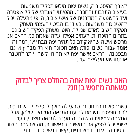
לאורך ההיסטוריה, נשים יפות מילאו תפקיד משמעותי
בעיצוב התרבות והחברה. מהפיתוי האגדתי של קליאופטרה
ועד להשפעה המודרנית של אישי ציבור, היופי מתעלה ויכול
להשיג כוח משמעותי. בעידן בו הביטוי העצמי משחק
תפקיד חשוב לאדם שמולך, היופי משחק תפקיד חשוב גם
בתחום ההיכרויות. לעתים אפילו יעלה שאלות כמו "האם אני
מחפש אישה שהיא קודם כל תהיה יפה מבחוץ?", "מה זה
אומר עבורי נשים יפות? האם הכוונה היא רק מבחוץ או גם
מבפנים?", "האם אישה יפה לא תהיה "קשה" יותר להשגה
או תתנשא מעליי?" ועוד.
האם נשים יפות אתה בהחלט צריך לבדוק
כשאתה מחפש בן זוג?
כשמחפשים בת זוג, זה טבעי להימשך ליופי פיזי. נשים יפות
לרוב תופסות תשומת לב עם המראה המדהים שלהן, אבל
התאמה אמיתית היא הרבה מעבר למראה חיצוני. בעוד
שיופי יכול לספק את המשיכה הראשונית, מה שבאמת חשוב
בזוגיות הם ערכים משותפים, קשר רגשי וכבוד הדדי.