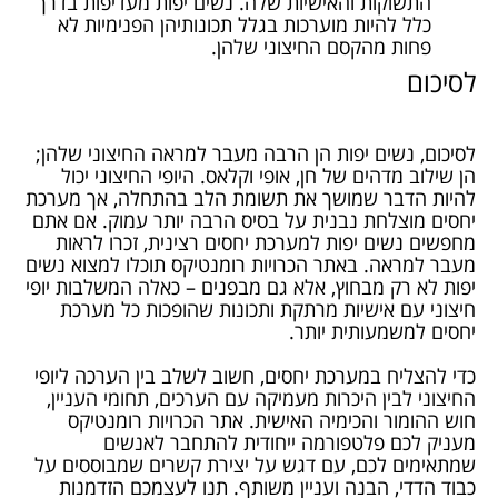
התשוקות והאישיות שלה. נשים יפות מעדיפות בדרך
כלל להיות מוערכות בגלל תכונותיהן הפנימיות לא
פחות מהקסם החיצוני שלהן.
לסיכום
לסיכום, נשים יפות הן הרבה מעבר למראה החיצוני שלהן;
הן שילוב מדהים של חן, אופי וקלאס. היופי החיצוני יכול
להיות הדבר שמושך את תשומת הלב בהתחלה, אך מערכת
יחסים מוצלחת נבנית על בסיס הרבה יותר עמוק. אם אתם
מחפשים נשים יפות למערכת יחסים רצינית, זכרו לראות
מעבר למראה.
באתר הכרויות רומנטיקס
תוכלו למצוא נשים
יפות לא רק מבחוץ, אלא גם מבפנים – כאלה המשלבות יופי
חיצוני עם אישיות מרתקת ותכונות שהופכות כל מערכת
יחסים למשמעותית יותר.
כדי להצליח במערכת יחסים, חשוב לשלב בין הערכה ליופי
החיצוני לבין היכרות מעמיקה עם הערכים, תחומי העניין,
חוש ההומור והכימיה האישית. אתר הכרויות רומנטיקס
מעניק לכם פלטפורמה ייחודית להתחבר לאנשים
שמתאימים לכם, עם דגש על יצירת קשרים שמבוססים על
כבוד הדדי, הבנה ועניין משותף. תנו לעצמכם הזדמנות